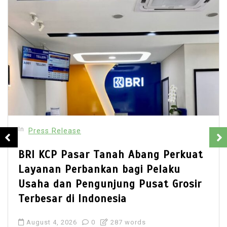
In
Press Release
Perkuat
Best Multi Currency Account
aku
Singapore: How Businesses 
 Grosir
Simplify International Busin
Payments
July 28, 2026
0
781 words