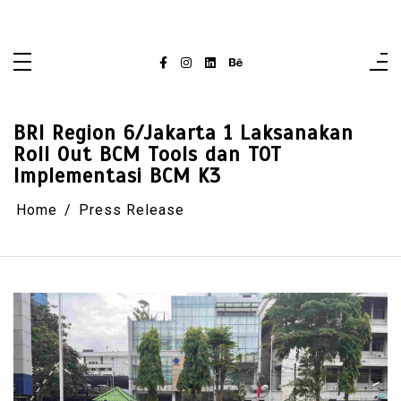
Skip
singaporelifepulse.com
to
content
BRI Region 6/Jakarta 1 Laksanakan
Roll Out BCM Tools dan TOT
Implementasi BCM K3
Home
Press Release