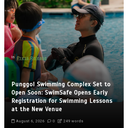
v
i
g
a
t
i
In
Press Release
o
n
Punggol Swimming Complex Set to
Open Soon: SwimSafe Opens Early
Registration for Swimming Lessons
at the New Venue
August 6, 2026
0
249 words