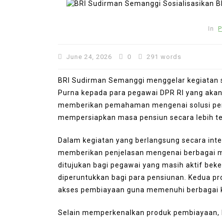
In
P
June 24, 2026
0
291 words
BRI Sudirman Semanggi menggelar kegiatan s
Purna kepada para pegawai DPR RI yang akan
memberikan pemahaman mengenai solusi pe
mempersiapkan masa pensiun secara lebih t
Dalam kegiatan yang berlangsung secara inte
In
Press Release
memberikan penjelasan mengenai berbagai m
ditujukan bagi pegawai yang masih aktif bek
Punggol Swimming Comple
diperuntukkan bagi para pensiunan. Kedua 
to Open Soon: SwimSafe 
akses pembiayaan guna memenuhi berbagai k
Early Registration for S
Lessons at the New Ven
Selain memperkenalkan produk pembiayaan, 