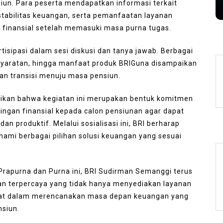
s
August 7, 2026
0
404 words
un. Para peserta mendapatkan informasi terkait
stabilitas keuangan, serta pemanfaatan layanan
finansial setelah memasuki masa purna tugas.
rtisipasi dalam sesi diskusi dan tanya jawab. Berbagai
syaratan, hingga manfaat produk BRIGuna disampaikan
n transisi menuju masa pensiun.
kan bahwa kegiatan ini merupakan bentuk komitmen
gan finansial kepada calon pensiunan agar dapat
n produktif. Melalui sosialisasi ini, BRI berharap
mi berbagai pilihan solusi keuangan yang sesuai
Prapurna dan Purna ini, BRI Sudirman Semanggi terus
n terpercaya yang tidak hanya menyediakan layanan
kat dalam merencanakan masa depan keuangan yang
nsiun.