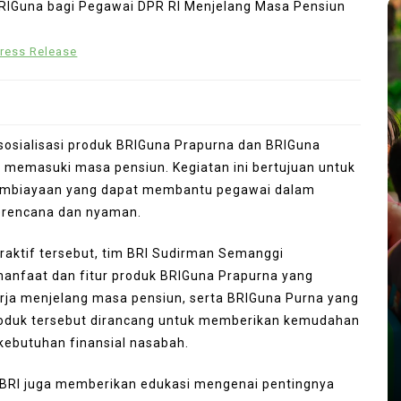
ress Release
osialisasi produk BRIGuna Prapurna dan BRIGuna
 memasuki masa pensiun. Kegiatan ini bertujuan untuk
mbiayaan yang dapat membantu pegawai dalam
erencana dan nyaman.
raktif tersebut, tim BRI Sudirman Semanggi
In
Travel
anfaat dan fitur produk BRIGuna Prapurna yang
erja menjelang masa pensiun, serta BRIGuna Purna yang
x Set
Culinary Alchemy: Inside
produk tersebut dirancang untuk memberikan kemudahan
Opens
Singapore’s Most Exclusive
ebutuhan finansial nasabah.
wimming
Private Chef’s Tables and
ue
Bespoke Dining Sanctuaries
BRI juga memberikan edukasi mengenai pentingnya