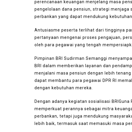
August 6, 2026
0
249 word
perencanaan keuangan menjelang masa pensi
pengelolaan dana pensiun, strategi menjaga 
perbankan yang dapat mendukung kebutuhan 
Antusiasme peserta terlihat dari tingginya pa
pertanyaan mengenai proses pengajuan, per
oleh para pegawai yang tengah mempersiapka
Pimpinan BRI Sudirman Semanggi menyampai
BRI dalam memberikan layanan dan pendampin
menjalani masa pensiun dengan lebih tenang da
dapat membantu para pegawai DPR RI memaha
dengan kebutuhan mereka.
Dengan adanya kegiatan sosialisasi BRIGuna 
memperkuat perannya sebagai mitra keuanga
perbankan, tetapi juga mendukung masyara
lebih baik, termasuk saat memasuki masa pe