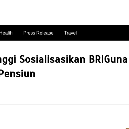
singaporelifepulse.com
Health
Press Release
Travel
ggi Sosialisasikan BRIGuna
Pensiun