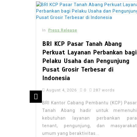
In
Press Release
BRI KCP Pasar Tanah Abang
Perkuat Layanan Perbankan bagi
Pelaku Usaha dan Pengunjung
Pusat Grosir Terbesar di
Indonesia
August 4, 2026
0
287 words
ex Set
BRI Kantor Cabang Pembantu (KCP) Pasar
Opens
Tanah Abang hadir untuk memenuhi
wimming
kebutuhan layanan perbankan para
e
tenant, pengunjung, dan masyarakat
umum yang beraktivitas...