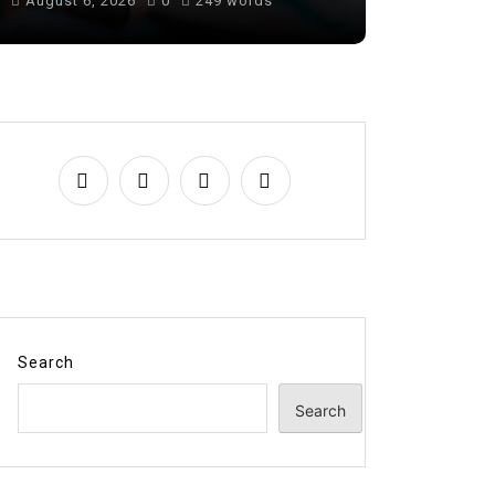
August 6, 2026
0
249 words
August 7, 
Search
Search