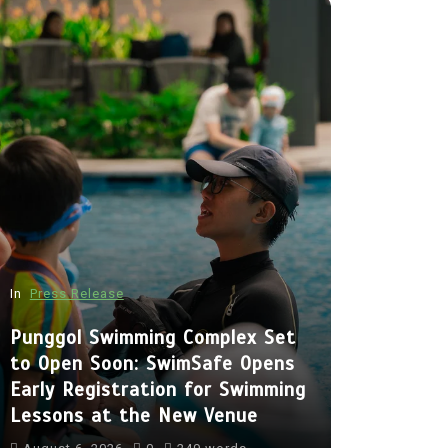
In
Press Release
In
Travel
Punggol Swimming Complex Set
Culinary 
to Open Soon: SwimSafe Opens
Singapore
Early Registration for Swimming
Private C
Lessons at the New Venue
Bespoke D