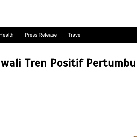
singaporelifepulse.com
Health
Press Release
Travel
wali Tren Positif Pertumbu