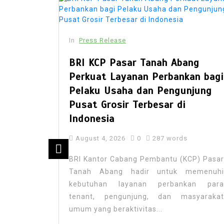
In
Press Release
BRI KCP Pasar Tanah Abang
Perkuat Layanan Perbankan bagi
Pelaku Usaha dan Pengunjung
Pusat Grosir Terbesar di
Indonesia
August 4, 2026
0
287 words
ex Set
BRI Kantor Cabang Pembantu (KCP) Pasar
Opens
Tanah Abang hadir untuk memenuhi
wimming
kebutuhan layanan perbankan para
e
tenant, pengunjung, dan masyarakat
umum yang beraktivitas...