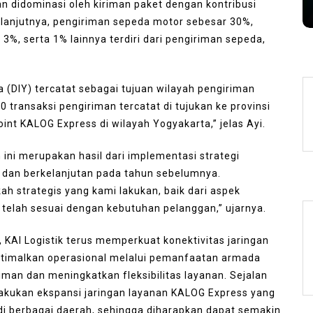
s
August 7, 2026
0
404 words
n didominasi oleh kiriman paket dengan kontribusi
elanjutnya, pengiriman sepeda motor sebesar 30%,
3%, serta 1% lainnya terdiri dari pengiriman sepeda,
 (DIY) tercatat sebagai tujuan wilayah pengiriman
0 transaksi pengiriman tercatat di tujukan ke provinsi
int KALOG Express di wilayah Yogyakarta,” jelas Ayi.
ini merupakan hasil dari implementasi strategi
n dan berkelanjutan pada tahun sebelumnya.
 strategis yang kami lakukan, baik dari aspek
elah sesuai dengan kebutuhan pelanggan,” ujarnya.
AI Logistik terus memperkuat konektivitas jaringan
optimalkan operasional melalui pemanfaatan armada
an dan meningkatkan fleksibilitas layanan. Sejalan
akukan ekspansi jaringan layanan KALOG Express yang
nt di berbagai daerah, sehingga diharapkan dapat semakin