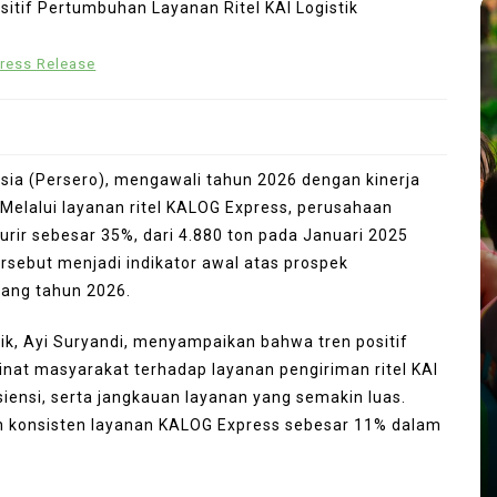
ress Release
esia (Persero), mengawali tahun 2026 dengan kinerja
Melalui layanan ritel KALOG Express, perusahaan
ir sebesar 35%, dari 4.880 ton pada Januari 2025
ersebut menjadi indikator awal atas prospek
jang tahun 2026.
In
Travel
ik, Ayi Suryandi, menyampaikan bahwa tren positif
inat masyarakat terhadap layanan pengiriman ritel KAI
x Set
Culinary Alchemy: Inside
iensi, serta jangkauan layanan yang semakin luas.
Opens
Singapore’s Most Exclusive
an konsisten layanan KALOG Express sebesar 11% dalam
wimming
Private Chef’s Tables and
ue
Bespoke Dining Sanctuaries