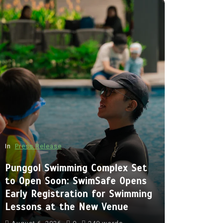
In
Press Release
In
Travel
Punggol Swimming Complex Set
Culinary 
to Open Soon: SwimSafe Opens
Singapore
Early Registration for Swimming
Private C
Lessons at the New Venue
Bespoke D