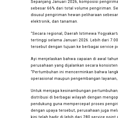
August 6, 2026
0
249 word
Sepanjang Januari 2026, komposisi pengirima
sebesar 66% dari total volume pengiriman. S
disusul pengiriman hewan peliharaan sebesar 
elektronik, dan tanaman.
“Secara regional, Daerah Istimewa Yogyakarta
tertinggi selama Januari 2026. Lebih dari 7.00
tersebut dengan tujuan ke berbagai service po
Ayi menjelaskan bahwa capaian di awal tahun 
perusahaan yang dijalankan secara konsiste
“Pertumbuhan ini mencerminkan bahwa langkah
operasional maupun pengembangan layanan, t
Untuk menjaga kesinambungan pertumbuhan, K
distribusi di berbagai wilayah dengan meng
pendukung guna mempercepat proses pengirim
dengan upaya tersebut, perusahaan juga mel
kini telah hadir di lebih dari 280 service poi