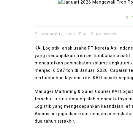
In
P
February 17, 2026
0
413 words
KAI Logistik, anak usaha PT Kereta Api Indon
yang menunjukkan tren pertumbuhan positif. 
mencatatkan peningkatan volume angkutan kur
menjadi 6.587 ton di Januari 2026. Capaian t
pertumbuhan layanan ritel KAI Logistik sepan
In
Press Release
Manager Marketing & Sales Courier KAI Logist
tersebut turut ditopang oleh meningkatnya m
Punggol Swimming Comple
Logistik yang mengedepankan keandalan, efis
to Open Soon: SwimSafe 
Asumsi ini juga diperkuat dengan peningkat
Early Registration for S
dua tahun terakhir.
Lessons at the New Ven