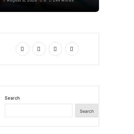
August 6, 2026
0
249 words
August 7, 
Search
Search