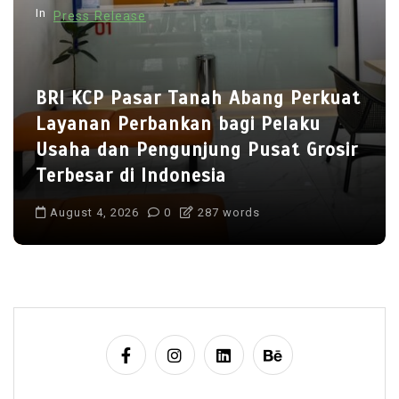
In
Press Release
o
n
BRI KCP Pasar Tanah Abang Perkuat
Layanan Perbankan bagi Pelaku
Usaha dan Pengunjung Pusat Grosir
Terbesar di Indonesia
August 4, 2026
0
287 words