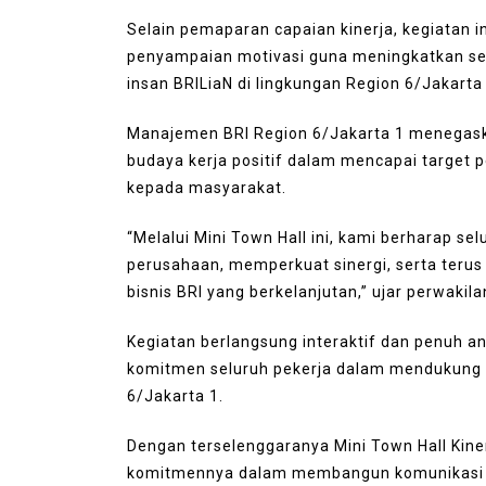
August 4, 2026
0
287 word
Selain pemaparan capaian kinerja, kegiatan ini
penyampaian motivasi guna meningkatkan sema
insan BRILiaN di lingkungan Region 6/Jakarta 
Manajemen BRI Region 6/Jakarta 1 menegask
budaya kerja positif dalam mencapai target
kepada masyarakat.
“Melalui Mini Town Hall ini, kami berharap s
perusahaan, memperkuat sinergi, serta teru
bisnis BRI yang berkelanjutan,” ujar perwaki
Kegiatan berlangsung interaktif dan penuh 
komitmen seluruh pekerja dalam mendukung t
6/Jakarta 1.
Dengan terselenggaranya Mini Town Hall Kine
komitmennya dalam membangun komunikasi ya