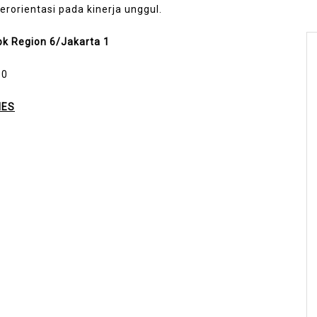
rorientasi pada kinerja unggul.
bk Region 6/Jakarta 1
10
MES