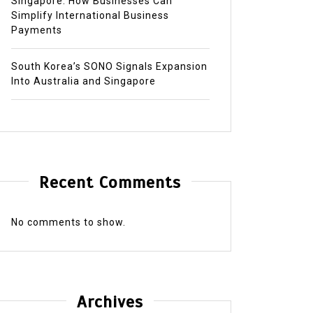
Singapore: How Businesses Can
Simplify International Business
Payments
South Korea’s SONO Signals Expansion
Into Australia and Singapore
In
Press Release
In
Press
Recent Comments
South Korea’s SONO Signals
91 Per
Expansion Into Australia and
Incre
No comments to show.
Singapore
Can’t 
July 28, 2026
0
681 words
Risk!
The company behind Cross Hotels &
July 27
Archives
Resorts says its next phase of growth