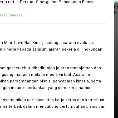
ress Release
 Mini Town Hall Kinerja sebagai sarana evaluasi,
 kinerja kepada seluruh jajaran pekerja di lingkungan
angat tersebut dihadiri oleh jajaran manajemen dan
angsung maupun melalui media virtual. Acara ini
In
Press Release
an perkembangan bisnis, pencapaian kinerja, serta
ng
ngan industri perbankan yang semakin dinamis.
kan
Punggol Swimming Complex Set
to Open Soon: SwimSafe Opens
nyampaikan apresiasi atas kerja keras dan kontribusi
Early Registration for Swimming
orma terbaik dalam mendukung pertumbuhan bisnis dan
Lessons at the New Venue