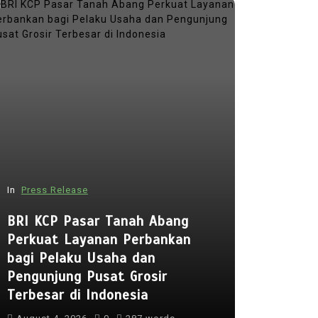
In
Press Release
In
Press Rel
BRI KCP Pasar Tanah Abang
Perkuat Layanan Perbankan
Punggol 
bagi Pelaku Usaha dan
to Open 
Pengunjung Pusat Grosir
Early Reg
Terbesar di Indonesia
Lessons 