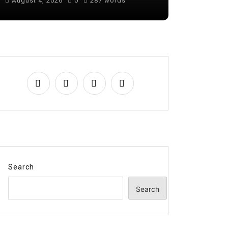
August 4, 2026
0
287 words
August 6, 
Search
Search