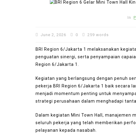
In
P
June 2, 2026
0
259 words
BRI Region 6/Jakarta 1 melaksanakan kegiatan
penguatan sinergi, serta penyampaian capaian
Region 6/Jakarta 1.
Kegiatan yang berlangsung dengan penuh sem
In
Press Release
pekerja BRI Region 6/Jakarta 1 baik secara l
menjadi momentum penting untuk menyampaik
BRI KCP Pasar Tanah Aba
strategi perusahaan dalam menghadapi tanta
Perkuat Layanan Perban
bagi Pelaku Usaha dan
Dalam kegiatan Mini Town Hall, manajemen me
Pengunjung Pusat Grosir
seluruh pekerja yang telah memberikan perf
Terbesar di Indonesia
pelayanan kepada nasabah.