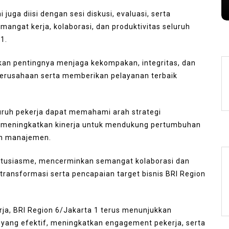
s
August 6, 2026
0
249 words
 juga diisi dengan sesi diskusi, evaluasi, serta
ngat kerja, kolaborasi, dan produktivitas seluruh
1.
an pentingnya menjaga kekompakan, integritas, dan
 perusahaan serta memberikan pelayanan terbaik
eluruh pekerja dapat memahami arah strategi
s meningkatkan kinerja untuk mendukung pertumbuhan
lan manajemen.
antusiasme, mencerminkan semangat kolaborasi dan
ransformasi serta pencapaian target bisnis BRI Region
rja, BRI Region 6/Jakarta 1 terus menunjukkan
ng efektif, meningkatkan engagement pekerja, serta