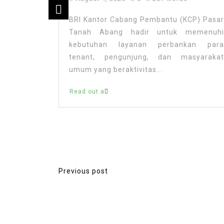
ex Set
BRI Kantor Cabang Pembantu (KCP) Pasar
Opens
Tanah Abang hadir untuk memenuhi
wimming
kebutuhan layanan perbankan para
e
tenant, pengunjung, dan masyarakat
umum yang beraktivitas...
 to Open
Read out all
istration
ew Venue.
Previous post
P
o
s
t