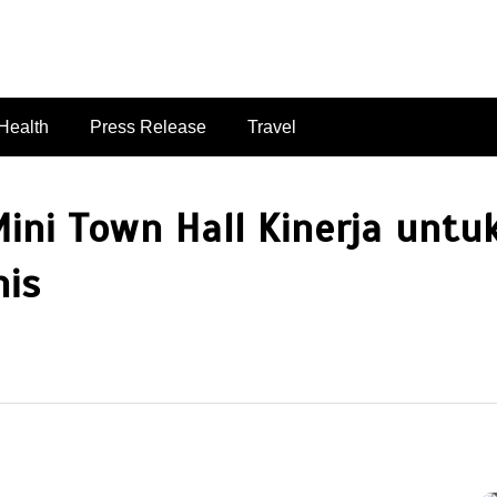
singaporelifepulse.com
Health
Press Release
Travel
Mini Town Hall Kinerja untu
nis