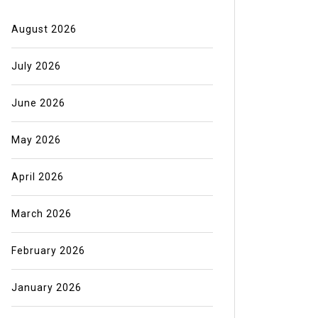
Deloit
looks beyond Asia, with fresh Bali
enterpr
openings in the...
August 2026
cost co
Read out all
per cent
July 2026
Read out 
June 2026
May 2026
April 2026
March 2026
February 2026
January 2026