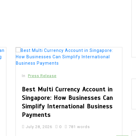
In
Press Release
Best Multi Currency Account in
Singapore: How Businesses Can
Simplify International Business
Payments
July 28, 2026
0
781 words