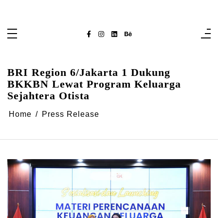
Skip
singaporelifepulse.com
to
content
BRI Region 6/Jakarta 1 Dukung
BKKBN Lewat Program Keluarga
Sejahtera Otista
Home
Press Release