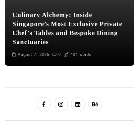
t
i
Culinary Alchemy: Inside
o
Singapore’s Most Exclusive Private
n
Chef’s Tables and Bespoke Dining
Sanctuaries
August 7, 2026
0
404 words