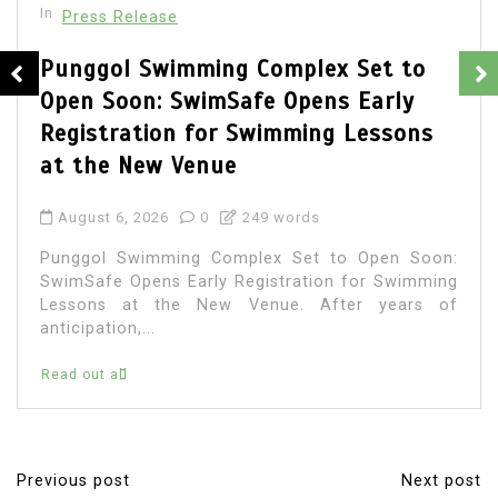
In
Press Release
ng Complex Set to
BRI KCP Pasar 
Safe Opens Early
Layanan Perban
r Swimming Lessons
Usaha dan Peng
ue
Terbesar di Indo
249 words
August 4, 2026
0
omplex Set to Open Soon:
BRI Kantor Cabang P
y Registration for Swimming
Abang hadir untuk m
w Venue. After years of
perbankan para t
masyarakat umum yang
Read out all
Previous post
Next post
P