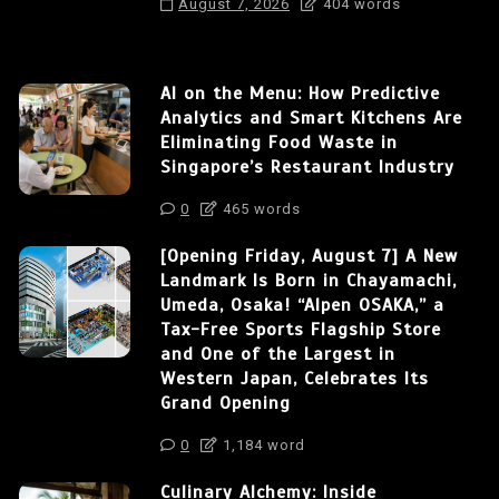
August 7, 2026
404 words
AI on the Menu: How Predictive
Analytics and Smart Kitchens Are
Eliminating Food Waste in
Singapore’s Restaurant Industry
0
465 words
[Opening Friday, August 7] A New
Landmark Is Born in Chayamachi,
Umeda, Osaka! “Alpen OSAKA,” a
Tax-Free Sports Flagship Store
and One of the Largest in
Western Japan, Celebrates Its
Grand Opening
0
1,184 word
Culinary Alchemy: Inside