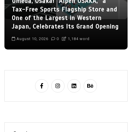
” a
AI on the Menu: How Predictive
re and
Analytics and Smart Kitchens A
n
Eliminating Food Waste in
Opening
Singapore’s Restaurant Industr
August 10, 2026
0
465 words