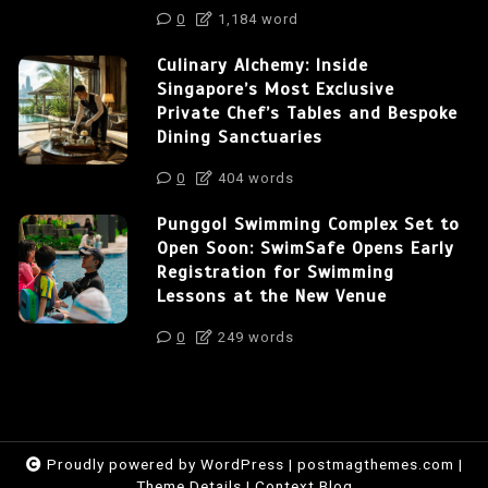
0
1,184 word
Culinary Alchemy: Inside
Singapore’s Most Exclusive
Private Chef’s Tables and Bespoke
Dining Sanctuaries
0
404 words
Punggol Swimming Complex Set to
Open Soon: SwimSafe Opens Early
Registration for Swimming
Lessons at the New Venue
0
249 words
Proudly powered by WordPress
|
postmagthemes.com
|
Theme Details
|
Context Blog