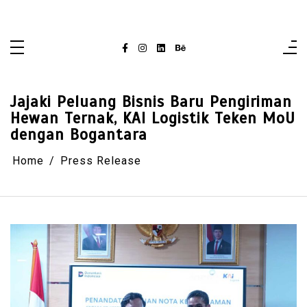
Skip
singaporelifepulse.com
to
content
Jajaki Peluang Bisnis Baru Pengiriman
Hewan Ternak, KAI Logistik Teken MoU
dengan Bogantara
Home
Press Release