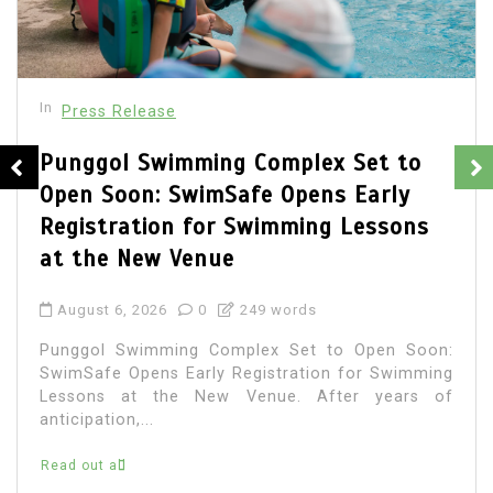
In
Press Release
 to
BRI KCP Pasar Tanah Abang Per
ly
Layanan Perbankan bagi Pelaku
ons
Usaha dan Pengunjung Pusat Gr
Terbesar di Indonesia
August 4, 2026
0
287 words
 Soon:
BRI Kantor Cabang Pembantu (KCP) Pasa
wimming
Abang hadir untuk memenuhi kebutuhan 
ars of
perbankan para tenant, pengunjun
masyarakat umum yang beraktivitas...
Read out all