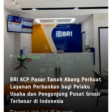
a
v
i
g
a
t
i
In
Press Release
o
n
BRI KCP Pasar Tanah Abang Perkuat
Layanan Perbankan bagi Pelaku
Usaha dan Pengunjung Pusat Grosir
Terbesar di Indonesia
August 4, 2026
0
287 words