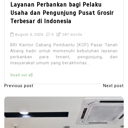
Layanan Perbankan bagi Pelaku
Usaha dan Pengunjung Pusat Grosir
Terbesar di Indonesia
August 4, 2026
0
287 words
BRI Kantor Cabang Pembantu (KCP) Pasar Tanah
Abang hadir untuk memenuhi kebutuhan layanan
perbankan para tenant, pengunjung, dan
masyarakat umum yang beraktivitas...
Read out all
Previous post
Next post
P
o
s
t
n