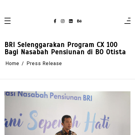
Skip
singaporelifepulse.com
to
content
BRI Selenggarakan Program CX 100
Bagi Nasabah Pensiunan di BO Otista
Home
Press Release