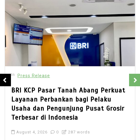
In
Press Release
Best Multi Currency Account in
Singapore: How Businesses Can
Simplify International Business
Payments
July 28, 2026
0
781 words